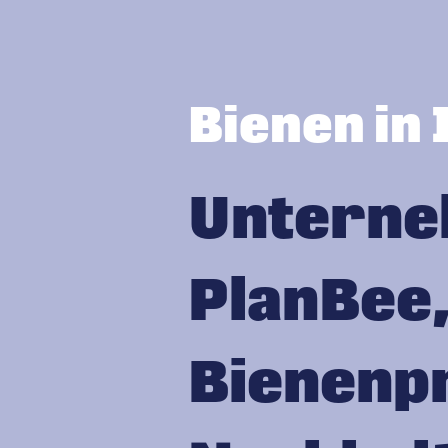
Bienen in
Unterne
PlanBee,
Bienenp