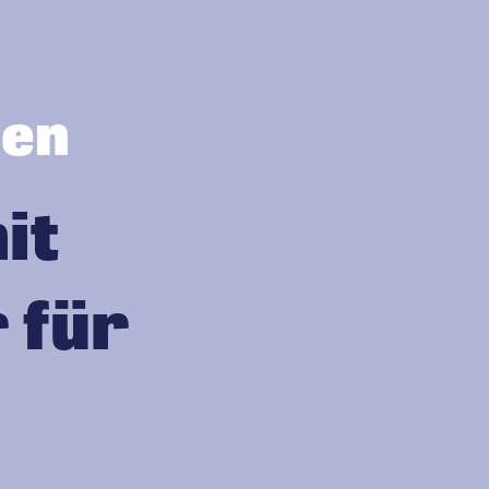
men
it
 für