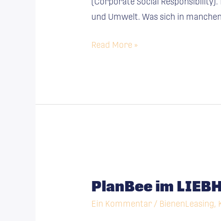
(Corporate Social Responsibility)
Kommunikation
und Umwelt. Was sich in manch
Read More »
PlanBee
im
PlanBee im LIEBH
LIEBHERR-
Mit­
Ein Kommentar
/
BienenLeasing
,
ar­