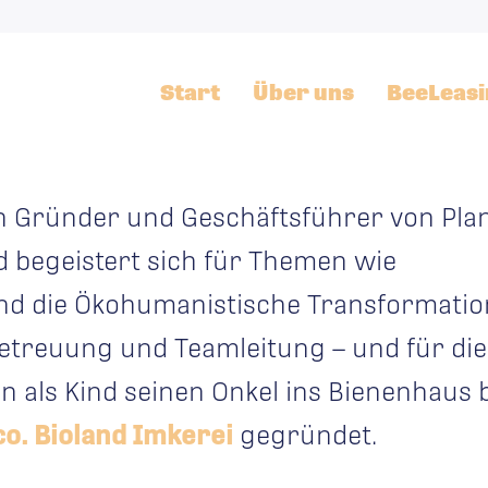
Start
Über uns
BeeLeasi
en Gründer und Geschäftsführer von Plan
 begeistert sich für Themen wie
d die Ökohumanistische Transformation
betreuung und Teamleitung – und für di
on als Kind seinen Onkel ins Bienenhaus 
o. Bioland Imkerei
gegründet.