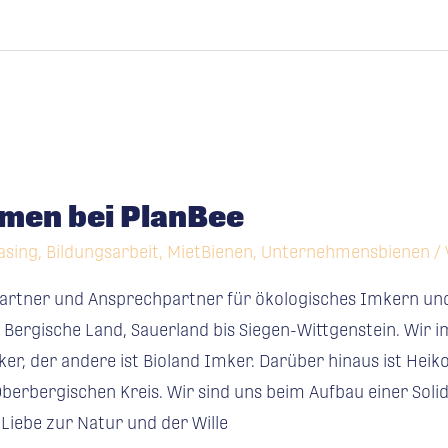
men bei PlanBee
asing
,
Bildungsarbeit
,
MietBienen
,
Unternehmensbienen
/
partner und Ansprechpartner für ökologisches Imkern un
 Bergische Land, Sauerland bis Siegen-Wittgenstein. Wir i
Imker, der andere ist Bioland Imker. Darüber hinaus ist He
berbergischen Kreis. Wir sind uns beim Aufbau einer Soli
Liebe zur Natur und der Wille