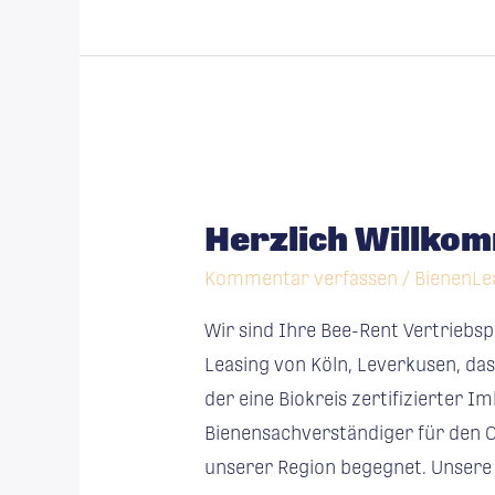
Herzlich
Willkommen
Herzlich Willkom
bei
PlanBee
Kommentar verfassen
/
BienenLe
Wir sind Ihre Bee-Rent Vertriebs
Leasing von Köln, Leverkusen, das
der eine Biokreis zertifizierter 
Bienensachverständiger für den O
unserer Region begegnet. Unsere 