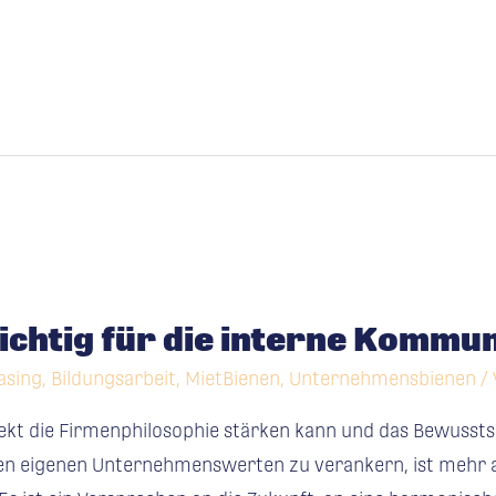
wichtig für die interne Kommu
asing
,
Bildungsarbeit
,
MietBienen
,
Unternehmensbienen
/
ekt die Fir­men­phi­lo­sophie stärken kann und das Bewusst­
den eigenen Unternehmenswerten zu verankern, ist mehr