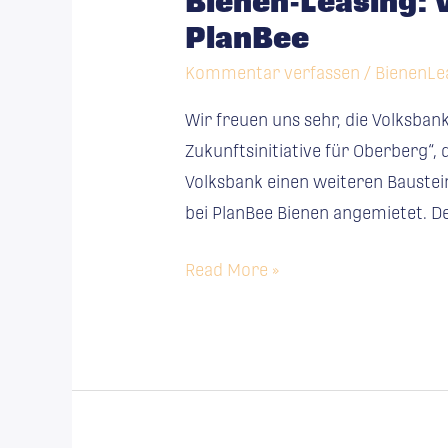
Bienen-Leasing: 
Volksbank
PlanBee
Oberberg
startet
Kommentar verfassen
/
BienenLe
Bienenprojekt
Wir freuen uns sehr, die Volksb
bei
Zukunftsinitiative für Oberberg“,
PlanBee
Volksbank einen weiteren Baustei
bei PlanBee Bienen angemietet. 
Read More »