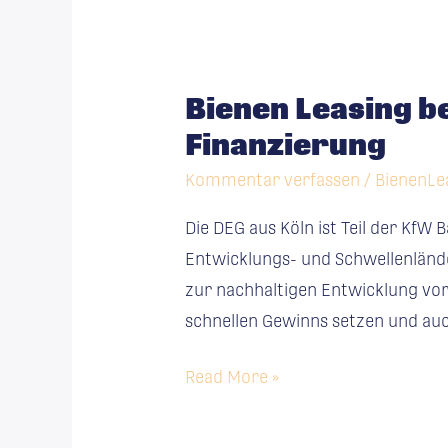
Bienen
Leasing
Bienen Leasing b
bei
Finanzierung
der
DEG
Kommentar verfassen
/
BienenLe
Invest:
Die DEG aus Köln ist Teil der KfW
Bienen
Entwicklungs- und Schwellenländer
bezeugen
zur nachhaltigen Entwicklung vor
nachhaltige
schnellen Gewinns setzen und au
Finanzierung
Read More »