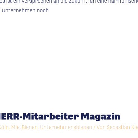
. Es ist ein Versprechen an die Zukunft, an eine harmonis
en Unternehmen noch
ERR-Mit­ar­bei­ter Magazin
Köln
,
MietBienen
,
Unternehmensbienen
/ Von
Sebastian Kle