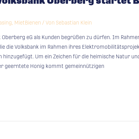
Volksbank Oberberg startet B
asing
,
MietBienen
/ Von
Sebastian Klein
ank Oberberg eG als Kunden begrüßen zu dürfen. Im Rahme
 die die Volksbank im Rahmen ihres Elektromobilitätsprojek
n hinzugefügt. Um ein Zeichen für die heimische Natur und
Der geerntete Honig kommt gemeinnützigen