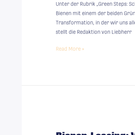
Unter der Rubrik „Green Steps: Sc
bei­
Bienen mit einem der beiden Gründ
ter
Transformation, in der wir uns al
Magazin
stellt die Redaktion von Liebherr
Read More »
Bienen-
Leasing: