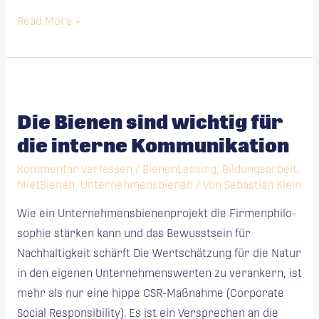
Read More »
Die
Bienen
Die Bienen sind wichtig für
sind
die interne Kommunikation
wichtig
für
Kommentar verfassen
/
BienenLeasing
,
Bildungsarbeit
,
die
MietBienen
,
Unternehmensbienen
/ Von
Sebastian Klein
interne
Wie ein Unter­neh­mens­bienen­pro­jekt die Fir­men­phi­lo­
Kommunikation
sophie stärken kann und das Bewusst­sein für
Nachhaltigkeit schärft Die Wertschätzung für die Natur
in den eigenen Unternehmenswerten zu verankern, ist
mehr als nur eine hippe CSR-Maßnahme (Corporate
Social Responsibility). Es ist ein Versprechen an die