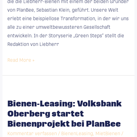
die die Liebherr-Bienen mit einem der beiden Gründer
von PlanBee, Sebastian Klein, geführt. Unsere Welt
erlebt eine beispiellose Transformation, in der wir uns
alle zu einer umweltbewussteren Gesellschaft
entwickeln. In der Storyserie „Green Steps“ stellt die
Redaktion von Liebherr
Read More »
Bienen-
Leasing:
Bienen-Leasing: Volksbank
Volksbank
Oberberg startet
Oberberg
startet
Bienenprojekt bei PlanBee
Bienenprojekt
Kommentar verfassen
/
BienenLeasing
,
MietBienen
/