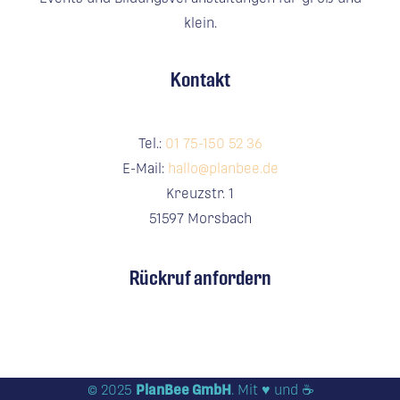
klein.
Kontakt
Tel.:
01 75-150 52 36
E-Mail:
hallo@planbee.de
Kreuzstr. 1
51597 Morsbach
Rückruf anfordern
PlanBee GmbH
© 2025
. Mit ♥ und ☕