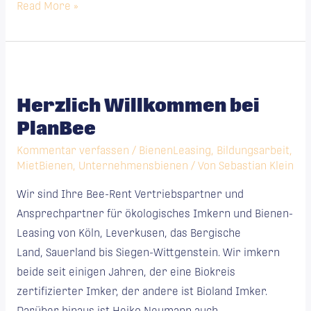
Read More »
Herzlich
Willkommen
Herzlich Willkommen bei
bei
PlanBee
PlanBee
Kommentar verfassen
/
BienenLeasing
,
Bildungsarbeit
,
MietBienen
,
Unternehmensbienen
/ Von
Sebastian Klein
Wir sind Ihre Bee-Rent Vertriebspartner und
Ansprechpartner für ökologisches Imkern und Bienen-
Leasing von Köln, Leverkusen, das Bergische
Land, Sauerland bis Siegen-Wittgenstein. Wir imkern
beide seit einigen Jahren, der eine Biokreis
zertifizierter Imker, der andere ist Bioland Imker.
Darüber hinaus ist Heiko Neumann auch