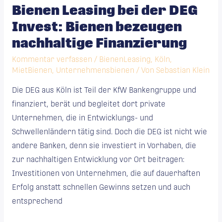
Bienen Leasing bei der DEG
bei
Invest: Bienen bezeugen
der
DEG
nachhaltige Finanzierung
Invest:
Kommentar verfassen
/
BienenLeasing
,
Köln
,
Bienen
MietBienen
,
Unternehmensbienen
/ Von
Sebastian Klein
bezeugen
Die DEG aus Köln ist Teil der KfW Bankengruppe und
nachhaltige
finanziert, berät und begleitet dort private
Finanzierung
Unternehmen, die in Entwicklungs- und
Schwellenländern tätig sind. Doch die DEG ist nicht wie
andere Banken, denn sie investiert in Vorhaben, die
zur nachhaltigen Entwicklung vor Ort beitragen:
Investitionen von Unternehmen, die auf dauerhaften
Erfolg anstatt schnellen Gewinns setzen und auch
entsprechend