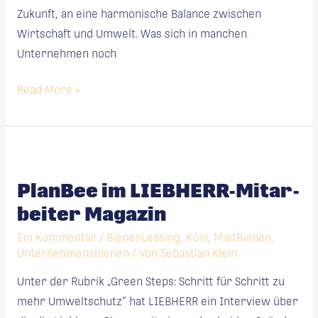
Zukunft, an eine harmonische Balance zwischen
Wirtschaft und Umwelt. Was sich in manchen
Unternehmen noch
Read More »
PlanBee
im
PlanBee im LIEBHERR-Mit­ar­
LIEBHERR-
bei­ter Magazin
Mit­
ar­
Ein Kommentar
/
BienenLeasing
,
Köln
,
MietBienen
,
bei­
Unternehmensbienen
/ Von
Sebastian Klein
ter
Unter der Rubrik „Green Steps: Schritt für Schritt zu
Magazin
mehr Umweltschutz“ hat LIEBHERR ein Interview über