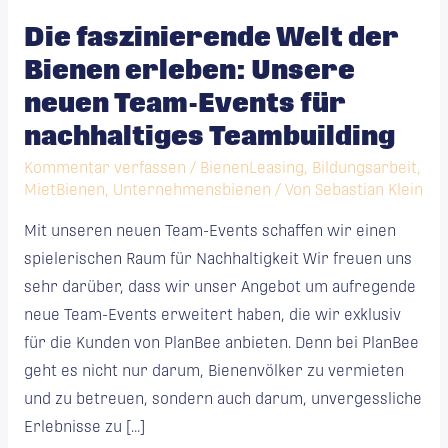
faszinierende
Die faszinierende Welt der
Welt
Bienen erleben: Unsere
der
Bienen
neuen Team-Events für
erleben:
nachhaltiges Teambuilding
Unsere
Kommentar verfassen
/
BienenLeasing
,
Bildungsarbeit
,
neuen
MietBienen
,
Unternehmensbienen
/ Von
Sebastian Klein
Team-
Mit unseren neuen Team-Events schaffen wir einen
Events
spielerischen Raum für Nachhaltigkeit Wir freuen uns
für
sehr darüber, dass wir unser Angebot um aufregende
nachhaltiges
neue Team-Events erweitert haben, die wir exklusiv
Teambuilding
für die Kunden von PlanBee anbieten. Denn bei PlanBee
geht es nicht nur darum, Bienenvölker zu vermieten
und zu betreuen, sondern auch darum, unvergessliche
Erlebnisse zu […]